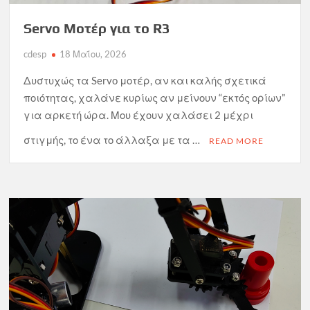
Servo Μοτέρ για το R3
cdesp
18 Μαΐου, 2026
Δυστυχώς τα Servo μοτέρ, αν και καλής σχετικά
ποιότητας, χαλάνε κυρίως αν μείνουν “εκτός ορίων”
για αρκετή ώρα. Μου έχουν χαλάσει 2 μέχρι
στιγμής, το ένα το άλλαξα με τα …
READ MORE