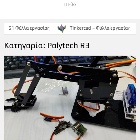
ΠΕ86
 Φύλλα εργασίας
Tinkercad – Φύλλα εργασίας
Po
Κατηγορία:
Polytech R3