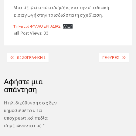
Μια σειρά από ασκήσεις για την σταδιακή
εισαγωγή στην τρισδιάστατη σχεδίαση.
Tinkercad ΦΥΛΛΟ ΕΡΓΑΣΙΑΣ
Λήψη
Post Views:
33
Πλοήγηση
R2 ΖΩΓΡΑΦΙΚΉ 1
ΓΈΦΥΡΕΣ
άρθρων
Αφήστε μια
απάντηση
Η ηλ. διεύθυνση σας δεν
δημοσιεύεται.
Τα
υποχρεωτικά πεδία
σημειώνονται με
*