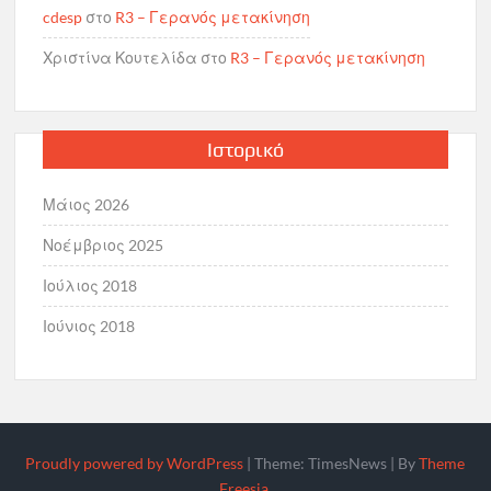
cdesp
στο
R3 – Γερανός μετακίνηση
Χριστίνα Κουτελίδα
στο
R3 – Γερανός μετακίνηση
Ιστορικό
Μάιος 2026
Νοέμβριος 2025
Ιούλιος 2018
Ιούνιος 2018
Proudly powered by WordPress
|
Theme: TimesNews
|
By
Theme
Freesia
.